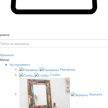
орзина
збранное
Меню
Ассортимент
Раковины
Слэбы
Зеркала