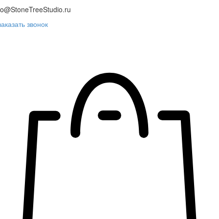
fo@StoneTreeStudio.ru
заказать звонок